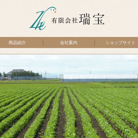
商品紹介
会社案内
ショップサイト
有機もち米／切り餅
自然農法とまと
自然農法ぶどう
有機米みそ
有機大豆
にんにく
有機米
糀