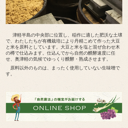
自然農法ぶどう
会社案内
ショップサイト
津軽半島の中央部に位置し、稲作に適した肥沃な土壌
お問合せ
で、わたしたちが有機栽培により丹精こめて作った大豆
と米を原料としています。大豆と米を塩と混ぜ合わせ木
プライバシーポリシー
の樽で仕込みます。仕込んでから自然の醗酵速度に任
せ、奥津軽の気候でゆっくり醗酵・熟成させます。
一般競争入札公告
原料以外のものは、まったく使用していない生味噌で
す。