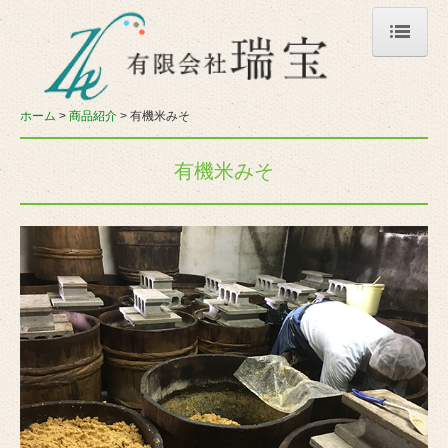
ホーム
自然農法について
ホーム
商品紹介
有機米みそ
商品紹介
有機米みそ
有機米
有機もち米／切り餅
有機大豆
にんにく
有機米みそ
糀
自然農法とまと